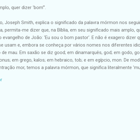
plo, quer dizer 'bom'".
Joseph Smith, explica o significado da palavra mórmon nos seguinte
a, permita-me dizer que, na Bíblia, em seu significado mais amplo, qu
o evangelho de João: 'Eu sou o bom pastor'. E não é exagero dizer 
e usam e, embora se conheça por vários nomes nos diferentes idio
 de mau. Em saxão se diz good; em dinamarquês, god; em godo, god
bonus; em grego, kalos; em hebraico, tob; e em egípcio, mon. De mo
ntração mor, temos a palavra mórmon, que significa literalmente 'mu
r