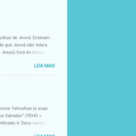
emunhas de Jeová. Ensinam
de que Jeová não tolera
a Jesus) fora do nosso
as de Jeová em relação a
LEIA MAIS
ina. Todavia, o Novo
 por João 17.5, fica
dação do mundo. E, após
2). Explicitando esta
orificou a seu Filho Jesus”
que enfatizam a glória de
o nome Yehoshua (e suas
eus Salvador” (YEHO =
ficado é: Deus-cavalo”
m Esus – deus mitológico