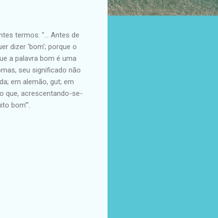
s termos: "... Antes de 
er dizer 'bom'; porque o 
que a palavra bom é uma 
mas, seu significado não 
a; em alemão, gut; em 
do que, acrescentando-se-
ito bom'".