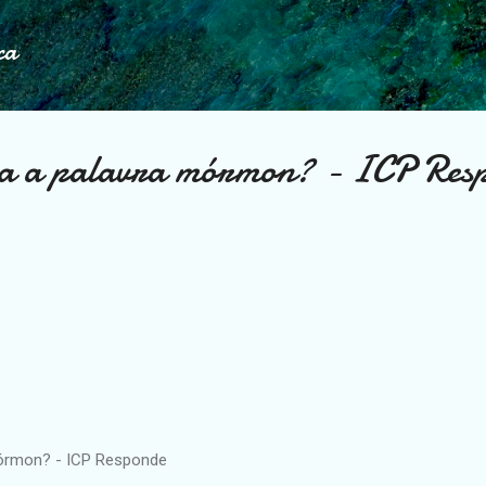
Pular para o conteúdo principal
ca
ica a palavra mórmon? - ICP Res
 mórmon? - ICP Responde