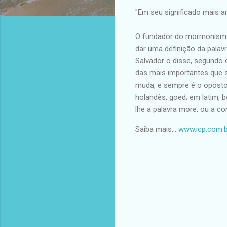
"Em seu significado mais am
O fundador do mormonismo, 
dar uma definição da palavr
Salvador o disse, segundo 
das mais importantes que s
muda, e sempre é o oposto
holandês, goed; em latim, 
lhe a palavra more, ou a co
Saiba mais... 
www.icp.com.b
C
o
m