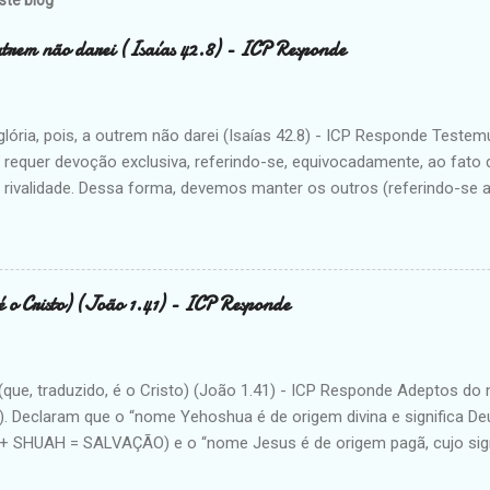
ste blog
utrem não darei (Isaías 42.8) - ICP Responde
glória, pois, a outrem não darei (Isaías 42.8) - ICP Responde Test
 requer devoção exclusiva, referindo-se, equivocadamente, ao fato 
rivalidade. Dessa forma, devemos manter os outros (referindo-se 
e ações. Resposta apologética: A maior dificuldade das Testemunh
o reside no fato de não crerem na revelada doutrina da Trindade div
o esbanja versículos que atestam a glorificação de Jesus. Iniciando
ado que Jesus já estava glorificado com o Pai antes mesmo da fun
é o Cristo) (João 1.41) - ICP Responde
, simplesmente reclamou a restituição daquilo que já possuía (Hb12.
Pedro declara, com todas as palavras, que: “O Deus de Abraão [...] gl
. A argumentação jeovista é pobre e peca por omitir textos bíblicos 
(que, traduzido, é o Cristo) (João 1.41) - ICP Responde Adeptos d
ue ...
s). Declaram que o “nome Yehoshua é de origem divina e significa D
 SHUAH = SALVAÇÃO) e o “nome Jesus é de origem pagã, cujo signi
US + SUS = CAVALO). E vão mais além. Comparam o nome Jesus co